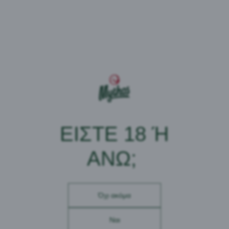
ΤΟ ΣΤΟΡΙ ΜΑΣ
Το στόρι μας ξεκίνησε την πιο cool δεκαετία,
αυτή των 90s. Το 1997 η μπύρα Mythos
κυκλοφόρησε για πρώτη φορά στην ελληνική
αγορά, όπου αμέσως συγκέντρωσε τις θετικές
ΕΊΣΤΕ 18 Ή Ά
εντυπώσεις των καταναλωτών και ανατάραξε τις
μέχρι τότε παραδοσιακές επιλογές στην ελληνική
ΝΩ;
αγορά της μπύρας, αποτελώντας την cool
εναλλακτική πρόταση.
Ο Mythos και η συνταγή του, ήταν αποτέλεσμα
συνδυασμού της εξειδίκευσης του Έλληνα Master
Όχι ακόμα
Brewer της «Μύθος Ζυθοποιία» με τη
συσσωρευμένη τεχνογνωσία που απέκτησε η
Ναι
Ζυθοποιία από συνεργασίες με σημαντικές